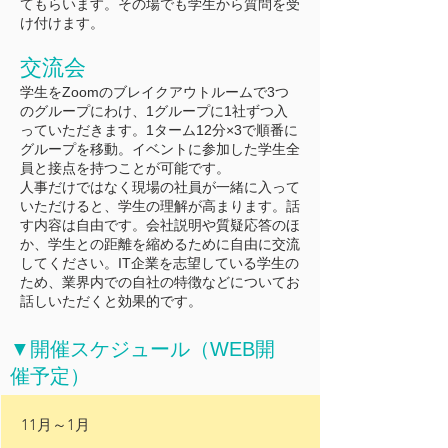
てもらいます。その場でも学生から質問を受
け付けます。
交流会
学生をZoomのブレイクアウトルームで3つ
のグループにわけ、1グループに1社ずつ入
っていただきます。1ターム12分×3で順番に
グループを移動。イベントに参加した学生全
員と接点を持つことが可能です。
人事だけではなく現場の社員が一緒に入って
いただけると、学生の理解が高まります。話
す内容は自由です。会社説明や質疑応答のほ
か、学生との距離を縮めるために自由に交流
してください。IT企業を志望している学生の
ため、業界内での自社の特徴などについてお
話しいただくと効果的です。
▼開催スケジュール（WEB開
催予定）
11月～1月